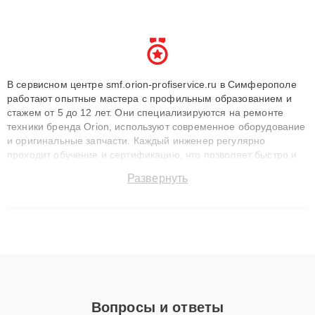
В сервисном центре smf.orion-profiservice.ru в Симферополе
работают опытные мастера с профильным образованием и
стажем от 5 до 12 лет. Они специализируются на ремонте
техники бренда Orion, используют современное оборудование
и оригинальные запчасти. Каждый инженер регулярно
проходит обучение и сертификацию, что позволяет быстро и
точноdiagnostikировать поломки и восстанавливать технику с
Развернуть
сохранением гарантии до 3 лет. Наши мастера решают
сложные случаи: от замены матриц и материнских плат до
ремонта после залития и восстановления данных. Благодаря
высокой квалификации и ответственному подходу клиенты
получают быстрый, качественный ремонт и понятные
объяснения по результатам диагностики.
Вопросы и ответы